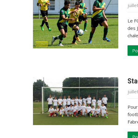
juill
Le FC
des J
chal
Po
Sta
juill
Pour
foot
Fabr
Po