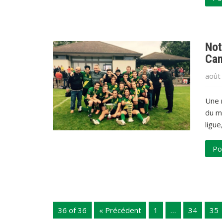
Not
Cam
août
Une n
du m
ligue
Po
36 of 36
« Précédent
1
…
34
35