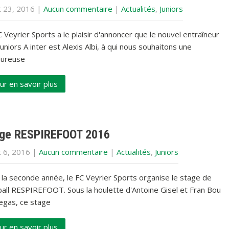
et 23, 2016
|
Aucun commentaire
|
Actualités
,
Juniors
 Veyrier Sports a le plaisir d'annoncer que le nouvel entraîneur
uniors A inter est Alexis Albi, à qui nous souhaitons une
eureuse
ur en savoir plus
ge RESPIREFOOT 2016
et 6, 2016
|
Aucun commentaire
|
Actualités
,
Juniors
 la seconde année, le FC Veyrier Sports organise le stage de
ball RESPIREFOOT. Sous la houlette d'Antoine Gisel et Fran Bou
egas, ce stage
ur en savoir plus