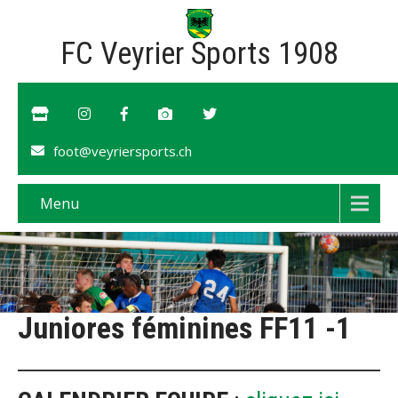
FC Veyrier Sports 1908
foot@veyriersports.ch
Menu
Juniores féminines FF11 -1