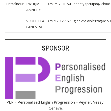
Entraîneur
PRUIJM
079.797.01.54
annelyspruijm@icloud
ANNELYS
VIOLETTA
079.529.27.62
ginevra.violetta@iclo
GINEVRA
S
PONSOR
PEP – Personalised English Progression – Veyrier, Vessy,
Genève.