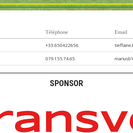
Téléphone
Email
+33.650422656
tieffain
079.155.74.65
mariusb
SPONSOR