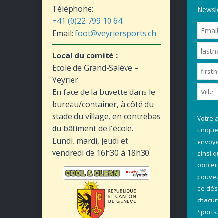
Téléphone:
Newsle
+41 (0)22 799 10 64
Email:
foot@veyriersports.ch
Local du comité :
Ecole de Grand-Salève –
Veyrier
En face de la buvette dans le
bureau/container, à côté du
stade du village, en contrebas
Votre 
du bâtiment de l'école.
unique
Lundi, mardi, jeudi et
envoyer
vendredi de 16h30 à 18h30.
ainsi 
concer
pouvez 
de dés
chacun
Sports