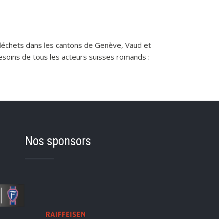
s déchets dans les cantons de Genève, Vaud et
soins de tous les acteurs suisses romands :
Nos sponsors