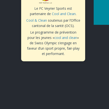
Le FC Veyrier Sports est
partenaire de
Cool and Clean
.
Cool & Clean
soutenus par l’Office
cantonal de la santé (OCS).
Le programme de prévention
pour les jeunes «
cool and clean
»
de Swiss Olympic s’engage en
faveur d’un sport propre, fair-play
et performant.