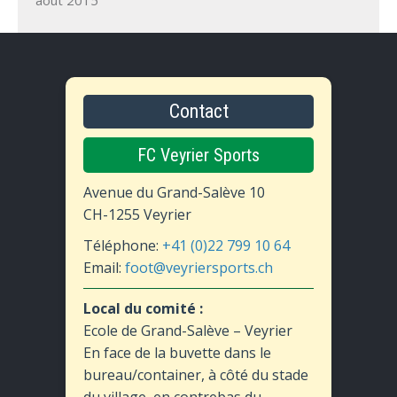
Contact
FC Veyrier Sports
Avenue du Grand-Salève 10
CH-1255 Veyrier
Téléphone:
+41 (0)22 799 10 64
Email:
foot@veyriersports.ch
Local du comité :
Ecole de Grand-Salève – Veyrier
En face de la buvette dans le
bureau/container, à côté du stade
du village, en contrebas du