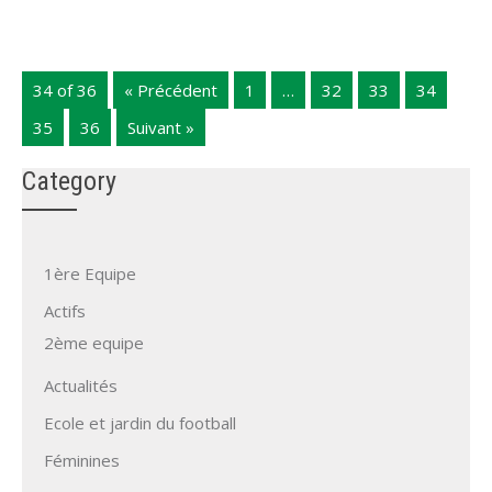
34 of 36
« Précédent
1
…
32
33
34
35
36
Suivant »
Category
1ère Equipe
Actifs
2ème equipe
Actualités
Ecole et jardin du football
Féminines