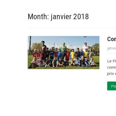
Month:
janvier 2018
Com
janvi
Le FC
comm
prix 
Po