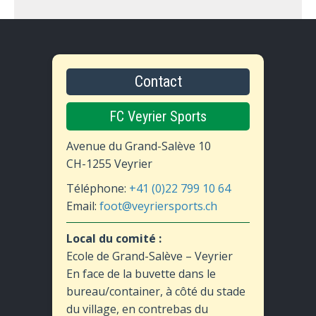
Contact
FC Veyrier Sports
Avenue du Grand-Salève 10
CH-1255 Veyrier
Téléphone:
+41 (0)22 799 10 64
Email:
foot@veyriersports.ch
Local du comité :
Ecole de Grand-Salève – Veyrier
En face de la buvette dans le
bureau/container, à côté du stade
du village, en contrebas du