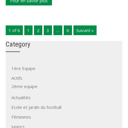
Pour en savoir plus
1 of 6
1
2
3
…
6
Suivant »
Category
1ère Equipe
Actifs
2ème equipe
Actualités
Ecole et jardin du football
Féminines
Juniors