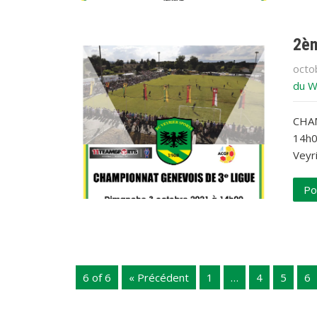
2èm
octo
du W
CHAM
14h0
Veyri
Po
6 of 6
« Précédent
1
…
4
5
6