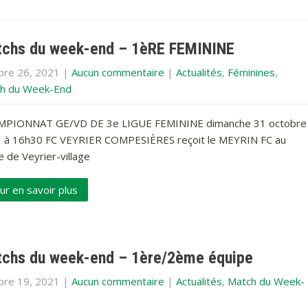
chs du week-end – 1èRE FEMININE
bre 26, 2021
|
Aucun commentaire
|
Actualités
,
Féminines
,
h du Week-End
PIONNAT GE/VD DE 3e LIGUE FEMININE dimanche 31 octobre
 à 16h30 FC VEYRIER COMPESIÈRES reçoit le MEYRIN FC au
 de Veyrier-village
ur en savoir plus
chs du week-end – 1ère/2ème équipe
bre 19, 2021
|
Aucun commentaire
|
Actualités
,
Match du Week-