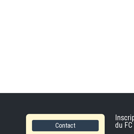
Inscri
du FC 
Contact