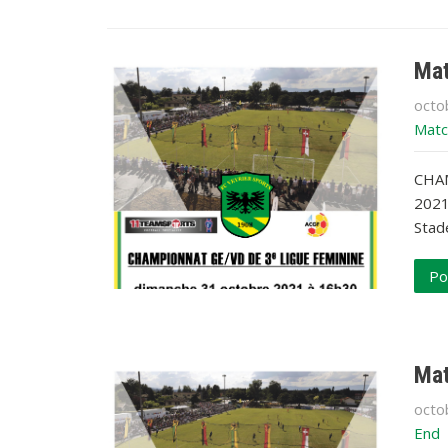
Mat
octo
Matc
CHAM
2021
Stade
Po
Mat
octo
End