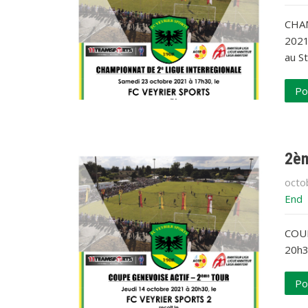
CHAM
2021
au S
Po
2èm
octo
End
COUP
20h3
Po