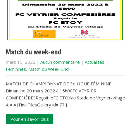
Match du week-end
mars 15, 2022
|
Aucun commentaire
|
Actualités
,
Féminines
,
Match du Week-End
MATCH DE CHAMPIONNAT DE 3e LIGUE FÉMININE
Dimanche 20 mars 2022 à 15h00FC VEYRIER
COMPESIÈRESReçoit leFC ETOYau Stade de Veyrier-village
A A A [FinalTilesGallery id='77']
Pour en savoir plus