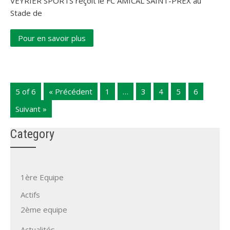
VEYRIER SPORTS reçoit le FC AMICAL SAINT-PREX au
Stade de
Pour en savoir plus
5 of 6
« Précédent
1
…
3
4
5
6
Suivant »
Category
1ère Equipe
Actifs
2ème equipe
Actualités