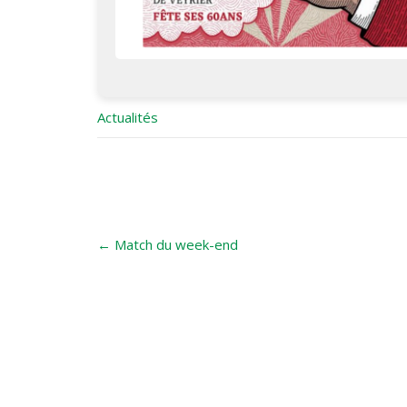
Actualités
Post
←
Match du week-end
navigation