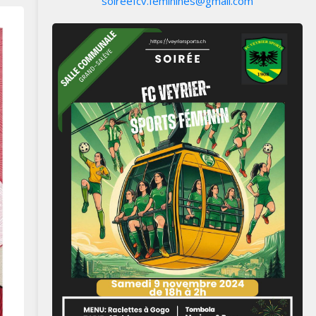
soireefcv.feminines@gmail.com