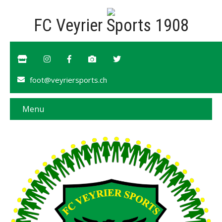
FC Veyrier Sports 1908
foot@veyriersports.ch
Menu