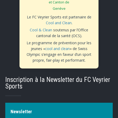
Le FC Veyrier Sports est partenaire de
Cool and Clean
.
Cool & Clean
soutenus par l’Office
cantonal de la santé (OCS).
Le programme de prévention pour les
jeunes «
cool and clean
» de Swiss
Olympic s’engage en faveur d’un sport
propre, fair-play et performant.
Inscription à la Newsletter du FC Veyrier
Sports
Newsletter