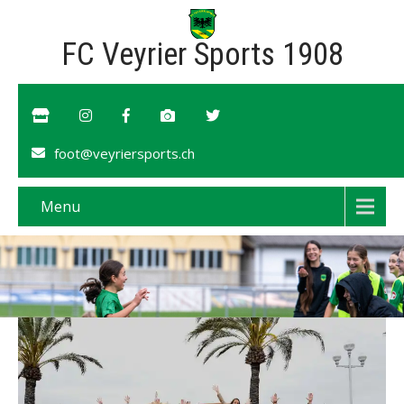
FC Veyrier Sports 1908
foot@veyriersports.ch
Menu