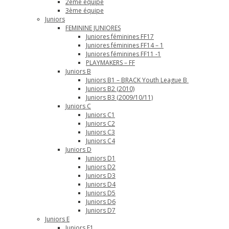
2ème équipe
3ème équipe
Juniors
FEMININE JUNIORES
Juniores féminines FF17
Juniores féminines FF14 – 1
Juniores féminines FF11 -1
PLAYMAKERS – FF
Juniors B
Juniors B1 – BRACK Youth League B
Juniors B2 (2010)
Juniors B3 (2009/10/11)
Juniors C
Juniors C1
Juniors C2
Juniors C3
Juniors C4
Juniors D
Juniors D1
Juniors D2
Juniors D3
Juniors D4
Juniors D5
Juniors D6
Juniors D7
Juniors E
Juniors E1