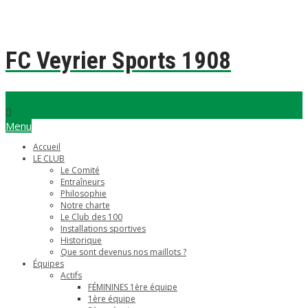
FC Veyrier Sports 1908
foot@veyriersports.ch
Menu
Accueil
LE CLUB
Le Comité
Entraîneurs
Philosophie
Notre charte
Le Club des 100
Installations sportives
Historique
Que sont devenus nos maillots ?
Équipes
Actifs
FÉMININES 1ère équipe
1ère équipe