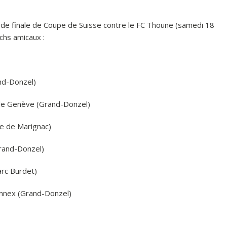
 de finale de Coupe de Suisse contre le FC Thoune (samedi 18
chs amicaux :
nd-Donzel)
e de Genève (Grand-Donzel)
de de Marignac)
(Grand-Donzel)
arc Burdet)
onnex (Grand-Donzel)