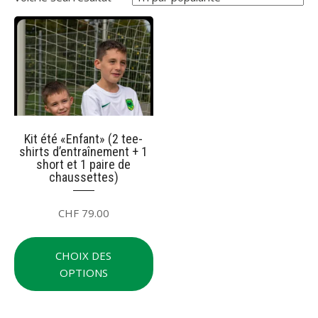
Kit été «Enfant» (2 tee-
shirts d’entraînement + 1
short et 1 paire de
chaussettes)
CHF
79.00
Ce
produit
CHOIX DES
a
OPTIONS
plusieurs
variations.