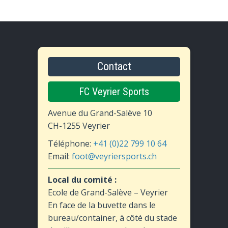
Les
options
peuvent
être
choisies
sur
Contact
la
page
FC Veyrier Sports
du
produit
Avenue du Grand-Salève 10
CH-1255 Veyrier
Téléphone:
+41 (0)22 799 10 64
Email:
foot@veyriersports.ch
Local du comité :
Ecole de Grand-Salève – Veyrier
En face de la buvette dans le
bureau/container, à côté du stade