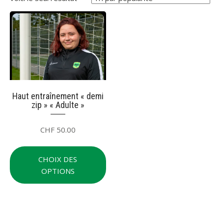
Haut entraînement « demi
zip » « Adulte »
CHF
50.00
Ce
produit
CHOIX DES
a
OPTIONS
plusieurs
variations.
Les
options