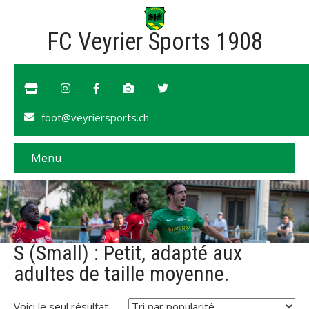
FC Veyrier Sports 1908
foot@veyriersports.ch
Menu
S (Small) : Petit, adapté aux
adultes de taille moyenne.
Voici le seul résultat