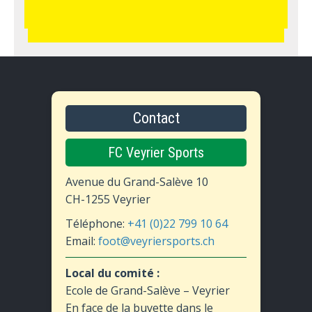
Contact
FC Veyrier Sports
Avenue du Grand-Salève 10
CH-1255 Veyrier
Téléphone:
+41 (0)22 799 10 64
Email:
foot@veyriersports.ch
Local du comité :
Ecole de Grand-Salève – Veyrier
En face de la buvette dans le