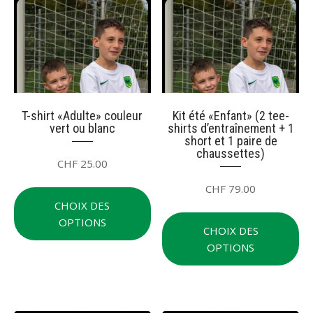
popularité
T-shirt «Adulte» couleur
Kit été «Enfant» (2 tee-
vert ou blanc
shirts d’entraînement + 1
short et 1 paire de
chaussettes)
CHF
25.00
Ce
CHF
79.00
produit
CHOIX DES
Ce
a
OPTIONS
pr
CHOIX DES
plusieurs
a
OPTIONS
variations.
plu
Les
var
options
Le
peuvent
op