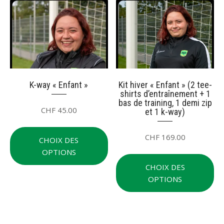
être
pe
choisies
êt
sur
cho
la
su
page
la
du
pa
produit
du
K-way « Enfant »
Kit hiver « Enfant » (2 tee-
shirts d’entraînement + 1
pr
bas de training, 1 demi zip
CHF
45.00
et 1 k-way)
Ce
CHF
169.00
produit
CHOIX DES
a
OPTIONS
Ce
plusieurs
pr
CHOIX DES
variations.
a
OPTIONS
Les
plu
options
var
peuvent
Le
être