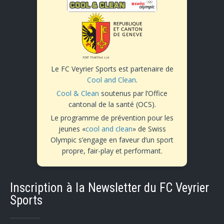
Le FC Veyrier Sports est partenaire de
Cool and Clean
.
Cool & Clean
soutenus par l’Office
cantonal de la santé (OCS).
Le programme de prévention pour les
jeunes «
cool and clean
» de Swiss
Olympic s’engage en faveur d’un sport
propre, fair-play et performant.
Inscription à la Newsletter du FC Veyrier
Sports