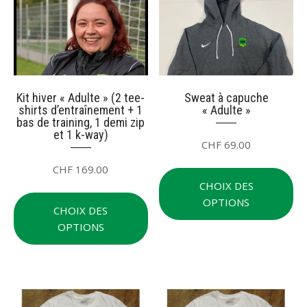
être
choisies
sur
la
page
du
Kit hiver « Adulte » (2 tee-
Sweat à capuche
shirts d’entraînement + 1
« Adulte »
produit
bas de training, 1 demi zip
et 1 k-way)
CHF
69.00
Ce
CHF
169.00
pr
CHOIX DES
Ce
a
OPTIONS
produit
CHOIX DES
plu
a
OPTIONS
var
plusieurs
Le
variations.
op
Les
pe
options
êt
peuvent