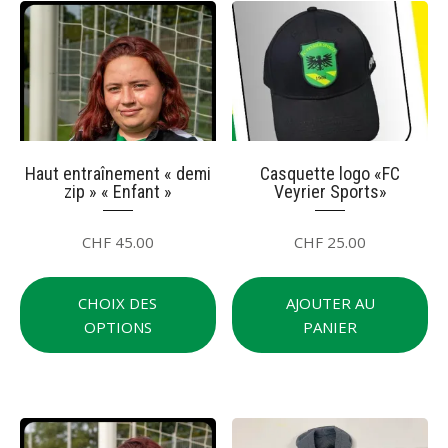
op
choisies
pe
sur
êt
la
cho
page
su
du
la
produit
pa
du
Haut entraînement « demi
Casquette logo «FC
zip » « Enfant »
Veyrier Sports»
pr
CHF
45.00
CHF
25.00
Ce
produit
CHOIX DES
AJOUTER AU
a
OPTIONS
PANIER
plusieurs
variations.
Les
options
peuvent