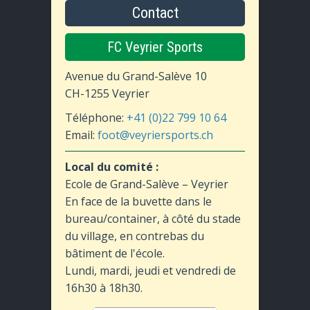
Contact
la
page
du
FC Veyrier Sports
produit
Avenue du Grand-Salève 10
CH-1255 Veyrier
Téléphone:
+41 (0)22 799 10 64
Email:
foot@veyriersports.ch
Local du comité :
Ecole de Grand-Salève – Veyrier
En face de la buvette dans le
bureau/container, à côté du stade
du village, en contrebas du
bâtiment de l'école.
Lundi, mardi, jeudi et vendredi de
16h30 à 18h30.