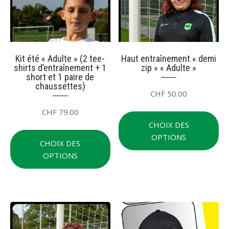
choisies
cho
sur
su
la
la
page
pa
du
du
Kit été « Adulte » (2 tee-
Haut entraînement « demi
shirts d’entraînement + 1
zip » « Adulte »
produit
pr
short et 1 paire de
chaussettes)
CHF
50.00
Ce
CHF
79.00
pr
CHOIX DES
Ce
a
OPTIONS
produit
CHOIX DES
plu
a
OPTIONS
var
plusieurs
Le
variations.
op
Les
pe
options
êt
peuvent
cho
être