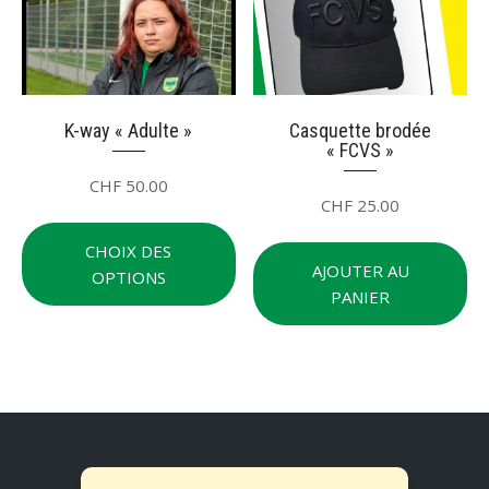
su
choisies
la
sur
pa
la
du
page
pr
du
K-way « Adulte »
Casquette brodée
« FCVS »
produit
CHF
50.00
CHF
25.00
Ce
produit
CHOIX DES
a
AJOUTER AU
OPTIONS
plusieurs
PANIER
variations.
Les
options
peuvent
être
choisies
sur